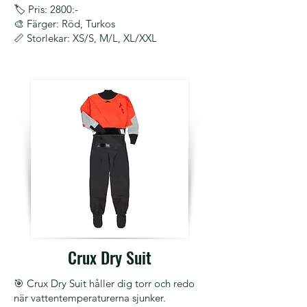
🏷️ Pris: 2800:-
🎨 Färger: Röd, Turkos
📏 Storlekar: XS/S, M/L, XL/XXL
Crux Dry Suit
🎯 Crux Dry Suit håller dig torr och redo
när vattentemperaturerna sjunker.